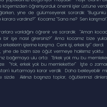
fa köşemizden öğreniyorduk önemli işler üstüne verdiğ
ağlarken, yine de gülümseyerek sorardık: "Bugünkü 
 karara vardınız?"  Kocamız "Sana ne?  Sen karışma!." 
rlara varıldığını öğrenir ve sorardık:  "Aman kocacı
a bir işe nasıl girersiniz?" Ama kocamız bize yuka
rkeklerin işlerine karışma.  Cenk işi, erkek işi!" derdi.
, yine de bizim size öğüt vermeye hakkımız yoktu. 
nız bağırmaya ulu orta:  "Erkek yok mu bu memleket
ize:  "Yok, erkek yok bu memlekette!"  İşte o zaman
tan'ı kurtarmaya karar verdik.  Daha bekleyebilir miyd
 sizde.  Aklınızı başınıza toplar, öğütlerimizi dinlerse