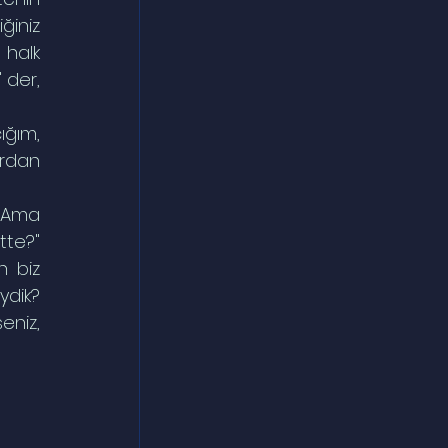
iniz 
halk 
der, 
ğım, 
rdan 
 Ama 
te?" 
 biz 
ik?  
niz, 