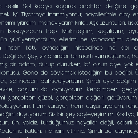
lak kesilir. Sol kapıya koşarak anahtar deliğine gö
k... İyi... Tiyatroya inanmıyordu; hayallerimle alay ed
ı yitirdim; maneviyatım kırıldı... Aşk üzüntüleri, kıska
in korkuyordum hep... Miskinleştim, küçüldüm, oy
gün yürüyemiyordum; ellerimi ne yapacağımı bilemi
. İnsan kötü oynadığını hissedince ne acı duy
. Değil de... Şey, siz o sıralar bir martı vurmuştunuz, hat
Gelmiş bir adam, durup dururken, laf olsun diye, yok e
 konusu... Gene de söylemek istediğim bu değildi. (Al
vet, sahneden bahsediyordum. Şimdi öyle değilim ar
Şevkle, coşkunlukla oynuyorum. Kendimden geçiy
mi gerçekten güzel, gerçekten değerli görüyorum ar
ı dolaşıyorum. Hem yürüyor, hem düşünüyorum; ruh
iğini duyuyorum. Siz bir şey söyleyeyim mi Kostya, b
sun, ün, yaldız, kurduğumuz hayaller değil, sabırlı o
aderine katlan, inancını yitirme... Şimdi acı duymuy