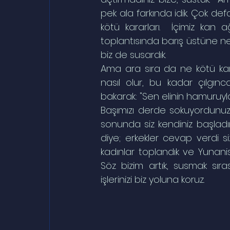
pek ala farkında idik. Çok de
kötü kararları.  İçimiz kan 
toplantısında barış üstüne ne
biz de susardık.
Ama ara sıra da ne kötü kara
nasıl olur, bu kadar çılgınc
bakarak: "Sen elinin hamuruyla e
Başımızı derde sokuyordunuz
sonunda siz kendiniz başladı
diye; erkekler cevap verdi s
kadınlar toplandık ve Yunanis
Söz bizim artık, susmak sırası
işlerinizi biz yoluna koruz.