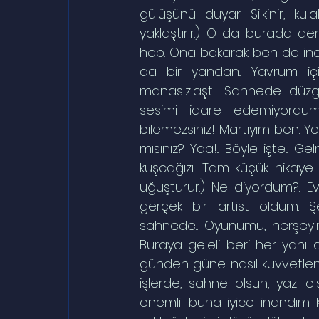
gülüşünü duyar. Silkinir, ku
yaklaştırır.) O da burada deme
hep. Ona bakarak ben de inancım
da bir yandan... Yavrum iç
manasızlaştı... Sahnede düz
sesimi idare edemiyordum
bilemezsiniz! Martıyım ben.. Yo..
mısınız? Yaa!.. Böyle işte... 
kuşcağızı... Tam küçük hikaye
uğuşturur.) Ne diyordum?.. E
gerçek bir artist oldum. 
sahnede... Oyunumu, herşeyi
Buraya geleli beri her yan
günden güne nasıl kuvvetlend
işlerde, sahne olsun, yazı ol
önemli; buna iyice inandım. K