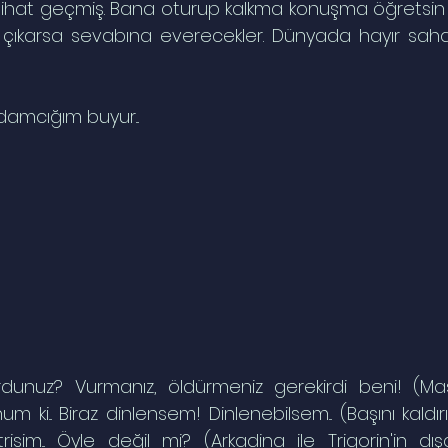
hat geçmiş. Bana oturup kalkma konuşma öğretsin d
met çıkarsa sevabına everecekler. Dünyada hayır sahab
amcığım buyur...
dunuz? Vurmanız, öldürmeniz gerekirdi beni! (Ma
ki... Biraz dinlensem! Dinlenebilsem... (Başını kaldırır
ktrisim... Öyle değil mi? (Arkadina ile Trigorin'in dışa