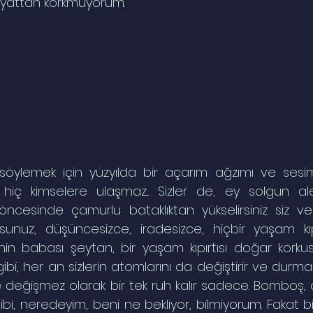
ayattan korkmuyorum.
y söylemek için yüzyılda bir açarım ağzımı ve sesi
hiç kimselere ulaşmaz... Sizler de, ey solgun alev
 öncesinde çamurlu bataklıktan yükselirsiniz siz ve
unuz, düşüncesizce, iradesizce, hiçbir yaşam kıpır
nin babası şeytan, bir yaşam kıpırtısı doğar korkusu
i, her an sizlerin atomlarını da değiştirir ve durmaks
ve değişmez olarak bir tek ruh kalır sadece. Bomboş, d
gibi, neredeyim, beni ne bekliyor, bilmiyorum. Fakat bir