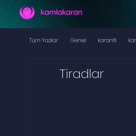
Tüm Yazılar
Genel
karanfil
ka
Taşlar
Bitkiler
Yiyecek
ka
Tiradlar