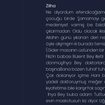
Zilha
Ne diyordum efendicağızıma 
çocuğu birde Şamamayı gez
medeniyet varmış be. Eski
çıkarmadan. Oldu olacak ikis
Allahın günü yıkanan deri 
öyle alışmışım ki burada temiz
(Gider masanın üstünden bir r
Filiz'in babası Bülent Bey ill
dönmüş.İhya Bey doktorlara 
başına.Bana bazen tuhaf tuhaf
Çok dokanıyor içime. Hani b
yadeli doktoruymuş meğer o.K
kıyafetime bile karışır.Yok sa
 İhya Bey buba adam. Tuttuğu altın olsun neme lazım. Beni kızı gibi sever. Sen bizim 
evin maskotusun kız diyor. Uğ