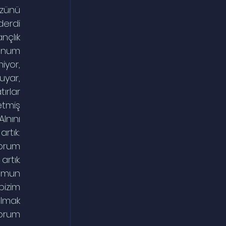
zünü 
erdi 
nçlık 
unum 
yor, 
ar, 
ırlar 
tmiş 
nını 
tık: 
orum 
tık. 
umun 
izim 
lmak 
orum 