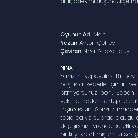
artık, ödevimi düşündükçe h
Oyunun Adı: 
Martı
Yazan: 
Anton Çehov
Çeviren: 
Nihal Yalaza
Taluy
NINA
Yalnızım, yapayalnız. Bir şe
boşlukta kederle çınlar ve 
işitmiyorsunuz beni... Sabah
vaktine kadar sürtüp dururs
taşımaksızın... Sonsuz madde
taşlarda ve sularda olduğu gib
değişirsiniz. Evrende sürekli 
bir kuyuya atılmış bir tutsak 