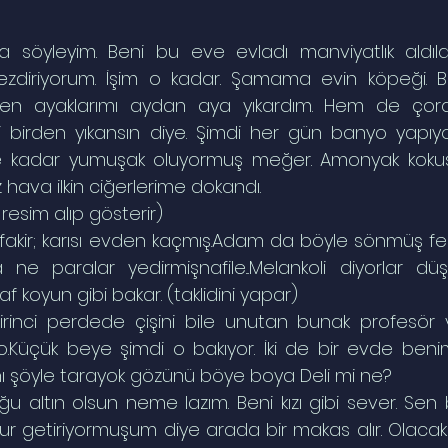
söyleyim. Beni bu eve evladı manviyatlık aldılar.
diriyorum. İşim o kadar. Şamama evin köpeği. B
den ayaklarımı aydan aya yıkardım. Hem de çora
i birden yıkansın diye. Şimdi her gün banyo yapıyo
ne kadar yumuşak oluyormuş meğer. Amonyak koku
 hava ilkin ciğerlerime dokandı.
esim alıp gösterir)
etli fakir; karısı evden kaçmış.Adam da böyle sönmüş fe
ne paralar yedirmişnafile...Melankoli diyorlar dü
 koyun gibi bakar. (taklidini yapar)
irinci perdede çişini bile unutan bunak profesör v
üçük beye şimdi o bakıyor. İki de bir evde benim k
çını şöyle tarayok gözünü böye boya Deli mi ne?
ur getiriyormuşum diye arada bir makas alır. Olacak a