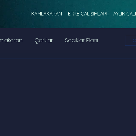
KAMLAKARAN
ERKE ÇALIŞIMLARI
AYLIK ÇAL
mlakaran
Çarklar
Sadıklar Planı
G
ranosfer
Yazın