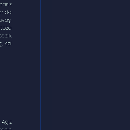
asız 
umda 
vaş, 
toza 
lik. 
kızıl 
Ağız 
enin 