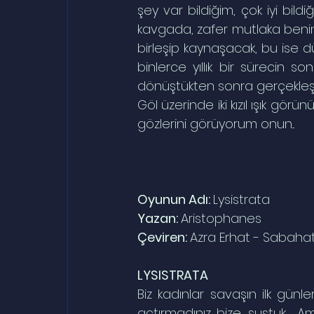
şey var bildiğim, çok iyi bild
kavgada, zafer mutlaka beni
birleşip kaynaşacak, bu ise d
binlerce yıllık bir sürecin 
dönüştükten sonra gerçekleşec
Göl üzerinde iki kızıl ışık görü
gözlerini görüyorum onun...
Oyunun Adı: 
Lysistrata
Yazan: 
Aristophanes
Çeviren: 
Azra Erhat - Sabaha
LYSISTRATA
Biz kadınlar savaşın ilk günle
açtırmadınız bize, sustuk.  A