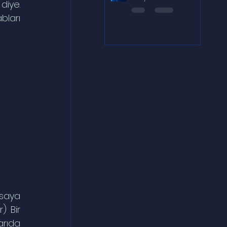
iye. 
ları 
saya 
) Bir 
rıda 