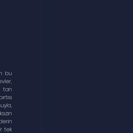
m bu 
ler, 
 tan 
tısı 
yla, 
ızın 
erin 
 tek 