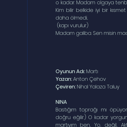
o kadar. Madam olgaya tenbi
Kim bilir belkide iyi bir kıs
daha ölmedi...
 (kapı vurulur)
Madam galiba. Sen misin mad
Oyunun Adı: 
Martı
Yazan: 
Anton Çehov
Çeviren: 
Nihal Yalaza Taluy
NINA
Bastığım toprağı mı öpüyor
doğru eğilir.) O kadar yorgunum 
martıyım ben... Yo, değil... A