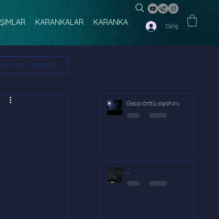
IŞIMLAR
KARANKALAR
KARANKA
Giriş
iriş Yap / Kayıt Ol
Gece örttü siyahını
...