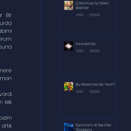
Çöküntüye İyi Gelen
Besinler
 Bir 
urda 
bımı 
rum. 
Evrensel Ese
suna 
nere 
şman 
Bu Mevsimde Ne Yenir?
ardı 
ılık 
rtık 
Eşzamanlı İki Ses Erke
Titreylemi