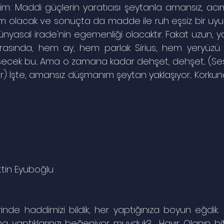
iğim: Maddi güçlerin yaratıcısı şeytanla amansız, acım
m olacak ve sonuçta da madde ile ruh eşsiz bir uy
ünyasal irade'nin egemenliği olacaktır. Fakat uzun, ya
sonrasında, hem ay, hem parlak Sirius, hem yeryüzü 
ek bu... Ama o zamana kadar dehşet, dehşet... (Sessiz
nür) İşte, amansız düşmanım şeytan yaklaşıyor... Korkunç, 
ttin Eyuboğlu
rinde haddimizi bildik, her yaptığınıza boyun eğdik.  
ma yaptıklarınızı beğeniyor muyduk?  Hayır. Olanın bit