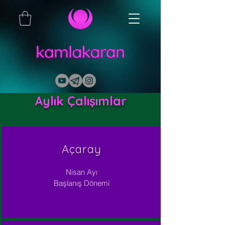
Aylık Çalışımlar
Açaray
Nisan Ayı
Başlanış Dönemi