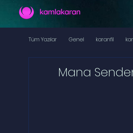
Tüm Yazılar
Genel
karanfil
ka
Taşlar
Bitkiler
Yiyecek
ka
Mana Senden