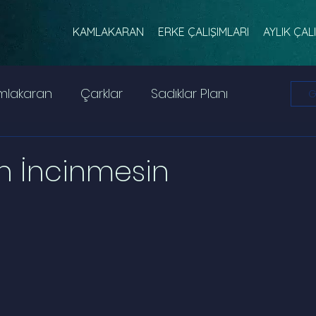
KAMLAKARAN
ERKE ÇALIŞIMLARI
AYLIK ÇAL
mlakaran
Çarklar
Sadıklar Planı
G
ranosfer
Yazın
 İncinmesin