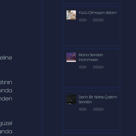
Yüzü Olmayan Adam
Mana Senden
line 
İncinmesin
ının 
ında 
Derin Bir Nefes Çektim
nden 
Senden
üzel 
ında 