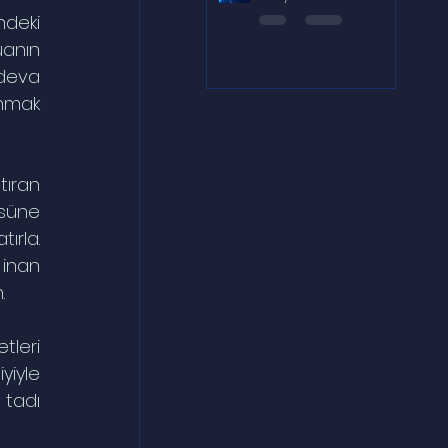
deki 
anın 
deva 
nmak 
ıran 
süne 
ırla. 
inan 
.
leri 
iyle 
tadı 