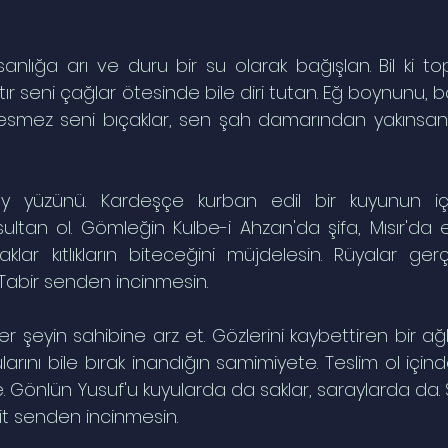
anlığa arı ve duru bir su olarak bağışlan. Bil ki to
ır seni çağlar ötesinde bile diri tutan. Eğ boynunu, b
 Kesmez seni bıçaklar, sen şah damarından yakınsan. 
y yüzünü. Kardeşçe kurban edil bir kuyunun içi
sultan ol. Gömleğin Kulbe-i Ahzan'da şifa, Mısır'da 
klar kıtlıkların biteceğini müjdelesin. Rüyalar gerç
 Tabir senden incinmesin.
şeyin sahibine arz et. Gözlerini kaybettiren bir ağlay
kularını bile bırak inandığın samimiyete. Teslim ol için
. Gönlün Yusuf'u kuyularda da saklar, saraylarda da. S
mit senden incinmesin.