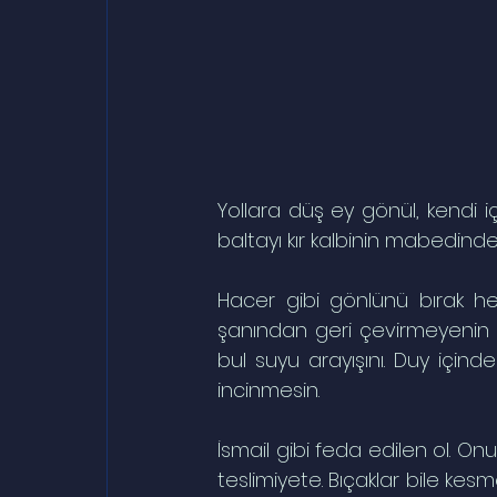
Yollara düş ey gönül, kendi iç
baltayı kır kalbinin mabedinde
Hacer gibi gönlünü bırak her
şanından geri çevirmeyenin 
bul suyu arayışını. Duy içind
incinmesin.
İsmail gibi feda edilen ol. On
teslimiyete. Bıçaklar bile kes