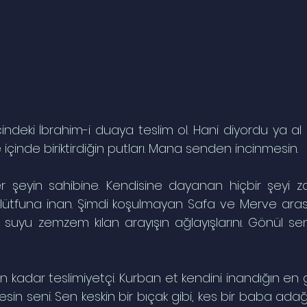
indeki İbrahim-i duaya teslim ol. Hani diyordu ya al e
 içinde biriktirdiğin putları. Mana senden incinmesin.
 şeyin sahibine. Kendisine dayanan hiçbir şeyi zat
lütfuna inan. Şimdi koşulmayan Safa ve Merve aras
e suyu zemzem kılan arayışın ağlayışlarını. Gönül se
un kadar teslimiyetçi. Kurban et kendini inandığın en g
mesin seni. Sen keskin bir bıçak gibi, kes bir baba adağ