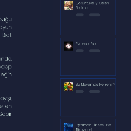
Çöküntüye İyi Gelen
Besinler
puğu 
oyun 
Biat 
Evrensel Ese
nde. 
edep 
eğin 
Bu Mevsimde Ne Yenir?
ışı, 
de en 
abir 
Eşzamanlı İki Ses Erke
Titreylemi