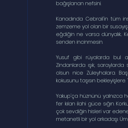
bağışlanan nefsini.
Kanadında Cebrail'in tüm ins
zemzeme yol olan bir susayışt
eğdiğin ne varsa dünyalık...
senden incinmesin.
Yusuf gibi rüyalarda bul a
Zindanlarda ışık, saraylarda 
olsun nice Züleyhalara. Başa
kokusunu taşısın bekleyişlere.
Yakup'ça hüznünü yalnızca her 
fer kılan ilahi güce sığın. Kor
çok sevdiğin hisleri var edene
metanetli bir yol arkadaşı. Ü