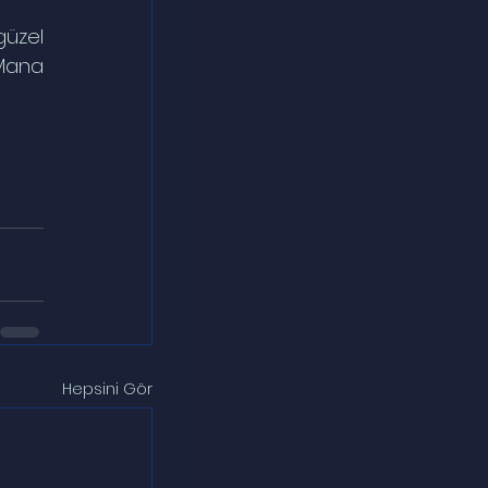
üzel 
Mana 
Hepsini Gör