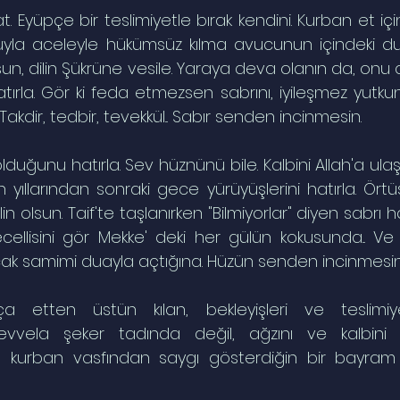
t. Eyüpçe bir teslimiyetle bırak kendini. Kurban et için
uyla aceleyle hükümsüz kılma avucunun içindeki du
olsun, dilin Şükrüne vesile. Yaraya deva olanın da, onu 
tırla. Gör ki feda etmezsen sabrını, iyileşmez yutku
Takdir, tedbir, tevekkül... Sabır senden incinmesin.
lduğunu hatırla. Sev hüznünü bile. Kalbini Allah'a ulaşt
yıllarından sonraki gece yürüyüşlerini hatırla. Örtü
n olsun. Taif'te taşlanırken "Bilmiyorlar" diyen sabrı hat
ellisini gör Mekke' deki her gülün kokusunda... Ve 
ncak samimi duayla açtığına. Hüzün senden incinmesin
 etten üstün kılan, bekleyişleri ve teslimiyet
vela şeker tadında değil, ağzını ve kalbini iy
a kurban vasfından saygı gösterdiğin bir bayram 