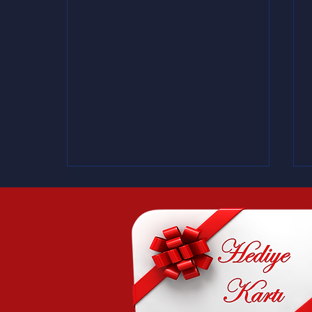
..
Gece örttü siyahını