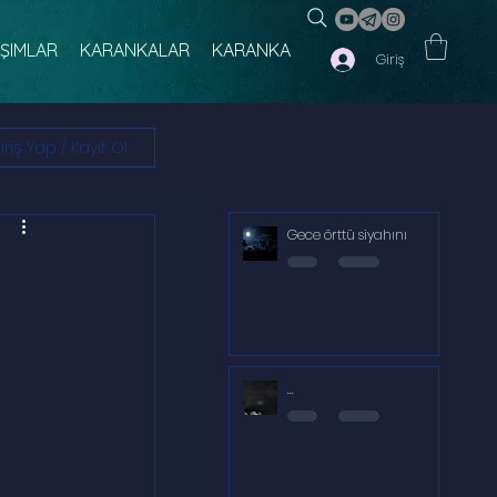
IŞIMLAR
KARANKALAR
KARANKA
Giriş
iriş Yap / Kayıt Ol
Gece örttü siyahını
...