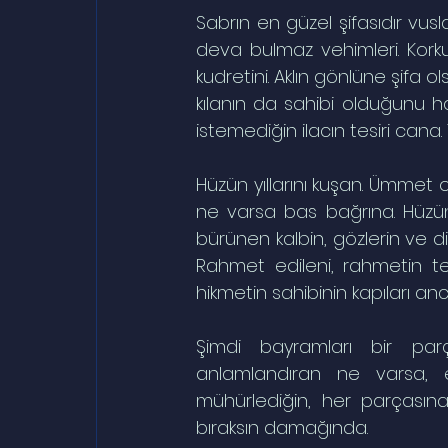
Sabrın en güzel şifasıdır vusla
deva bulmaz vehimleri. Kork
kudretini. Aklın gönlüne şifa 
kılanın da sahibi olduğunu ha
istemediğin ilacın tesiri cana. 
Hüzün yıllarını kuşan. Ümmet o
ne varsa bas bağrına. Hüzün 
bürünen kalbin, gözlerin ve dili
Rahmet edileni, rahmetin tec
hikmetin sahibinin kapıları a
Şimdi bayramları bir parça
anlamlandıran ne varsa, ev
mühürlediğin, her parçasın
bıraksın damağında.