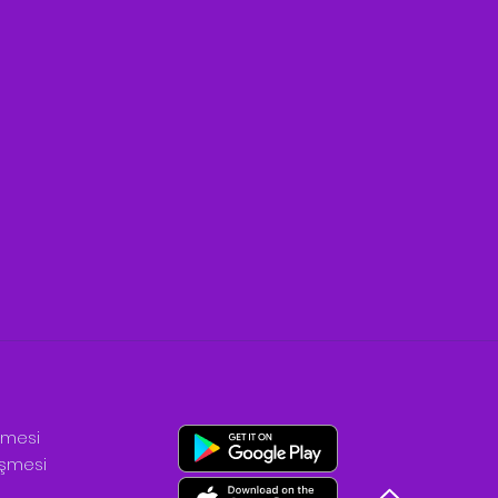
şmesi
leşmesi