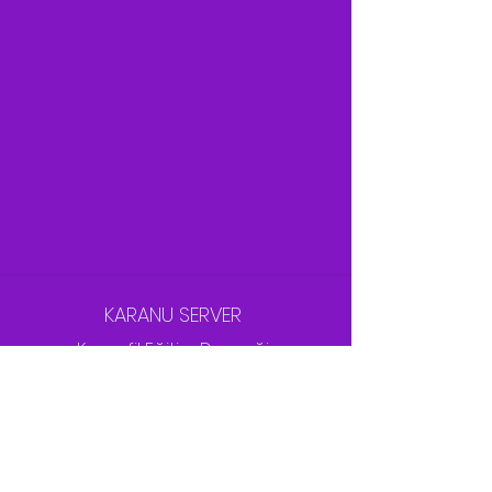
KARANU SERVER
Karanfil Eğitim Derneği
Evrensel Ese
Bilinçaltı Dönüşüm
Aylık Çalışımlar
Ücretsiz Oturumlar
Hakkımızda