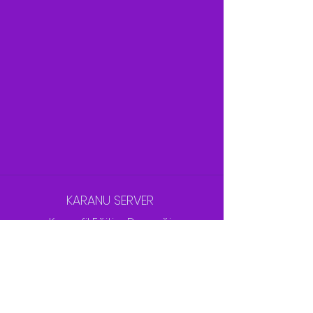
KARANU SERVER
Karanfil Eğitim Derneği
Evrensel Ese
Bilinçaltı Dönüşüm
Aylık Çalışımlar
Ücretsiz Oturumlar
Hakkımızda