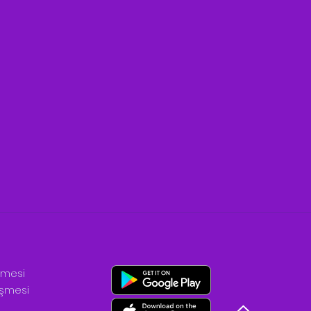
şmesi
leşmesi