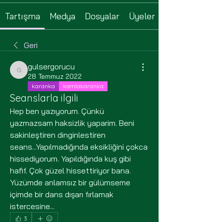
Tartışma
Medya
Dosyalar
Üyeler
Geri
gulsergorucu
gulsergorucu
28 Temmuz 2022
karanka
kamlakaranka
Seanslarla ilgili
Hep ben yazıyorum. Çünkü 
yazmazsam haksizlik yaparim. Beni 
sakinleştiren dinginlestiren 
seans...Yapılmadığında eksikliğini çokca 
hissediyorum. Yapıldığında kuş gibi 
hafif. Çok güzel hissettiriyor bana. 
Yüzümde anlamsız bir gülümseme 
içimde bir dans dışarı fırlamak 
istercesine...
3