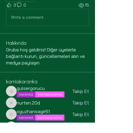
3
0
15
Write a comment...
Hakkında
Gruba hoş geldiniz! Diğer üyelerle
bağlantı kurun, güncellemeleri alın ve
medya paylaşın.
kamlakaranka
gulsergorucu
Takip Et
gulsergorucu
karanka
kamlakaranka
nurten.20d
Takip Et
nurten.20d
oguzhansagir61
Takip Et
oguzhansagir61
karanka
kamlakaranka
ademdemircannn
Takip Et
ademdemircannn
karanka
kamlakaranka