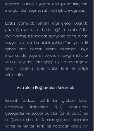
temizler. Gündelik yaşam geri plana itilir, dini 
inançlar derinleşir ve ruh, İlahi Işık kaynağı olur.
Lotus:
 Çamurda yetişen lotus çiçeği, Doğu'da 
güzelliğin ve ruhsal bütünlüğü n sembolüdür. 
Aydınlanmış kişi, maddi dünyanın çamurunda 
yaşıyor olsa da, bu hiçbir şekilde Tanrıyla birlik 
içinde olan gerçek Benliği etkilemez. Böyle 
insanlar, dünyaya ışık ve uyum, sevgi, mutluluk 
ve bilgi yayarlar. Lotus çiçeği aynı mesajı taşır ve 
kendini adamış, hazır ruhları Tanrı ile birliğe 
yönlendirir.
Astrolojik Bağlantılan Anlamak
Esoterik (sadece belirli bir grubun kendi 
arasındaki iletişimiyle ilgili) yayınlarda, 
gezegenler ve Zodyak burçları (on iki burç) her 
bir Çark ile eşleştirilir. Açıkçası, çok çeşitli sistemler 
vardır ve her biri farklı bir noktadan yola çıkar. 