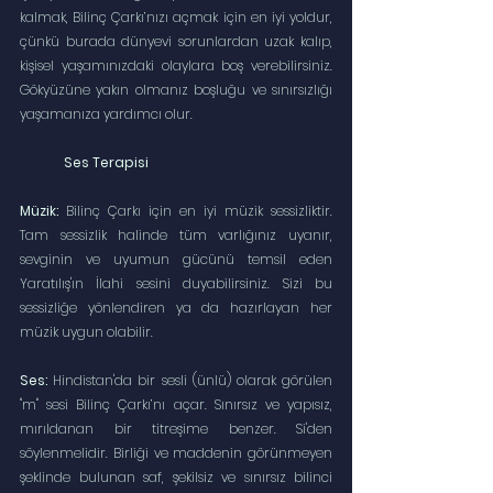
kalmak, Bilinç Çarkı’nızı açmak için en iyi yoldur, 
çünkü burada dünyevi sorunlardan uzak kalıp, 
kişisel yaşamınızdaki olaylara boş verebilirsiniz. 
Gökyüzüne yakın olmanız boşluğu ve sınırsızlığı 
yaşamanıza yardımcı olur.
Ses Terapisi
Müzik:
 Bilinç Çarkı için en iyi müzik sessizliktir. 
Tam sessizlik halinde tüm varlığınız uyanır, 
sevginin ve uyumun gücünü temsil eden 
Yaratılış'ın İlahi sesini duyabilirsiniz. Sizi bu 
sessizliğe yönlendiren ya da hazırlayan her 
müzik uygun olabilir.
Ses:
 Hindistan'da bir sesli (ünlü) olarak görülen 
"m" sesi Bilinç Çarkı’nı açar. Sınırsız ve yapısız, 
mırıldanan bir titreşime benzer. Si'den 
söylenmelidir. Birliği ve maddenin görünmeyen 
şeklinde bulunan saf, şekilsiz ve sınırsız bilinci 