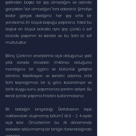
şeklinden başka bir şey olmadığını ve aslında 
gerçekten "var olmadığını" fark edersiniz. Şimdiye 
kadar gerçek dediğiniz her şey artık bir 
yanılsama. En büyük boşluğu yaşarsınız, fakat bu 
boşluk en büyük bollukla aynı şey; çünkü o saf 
özünde yaşamın ta kendisi ve bu İlahi öz saf 
mutluluktur.
Bilinç Çarkı’nın enerjilerine açık olduğunuz yedi 
yıllık evrede önceden imkânsız olduğuna 
inandığınız bir içgörü ve bütünlük geliştire 
bilirsiniz. Meditasyon ve kendini adama, artık 
İlahi kaynağımıza bir iç görü kazandırıyor ve 
birlik duygu sunu yaşamanıza yardım ediyor. Bu 
kendi içinde yaşama fırsatını kullanmalısınız.
Bir bebeğin bıngıldağı (kafatasının tepe 
noktasındaki oluşmamış bölüm) ilk 9 - 2 4 ayda 
açık kalır. Ömürlerinin bu ilk döneminde 
bebekler bölünmemiş bir birliğin farkındalığında 
yaşarlar. ·