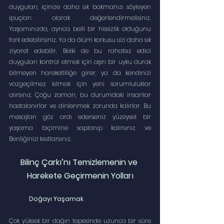
duyguları, içinize daha sık bakmanızı söyleyen 
ipuçları olarak değerlendirmelisiniz. 
Yaşamınızda, ayrıca belli bir hissizlik olduğunu 
fark edebilirsiniz. Ya da ölüm korkusu sizi daha sık 
ziyaret edebilir. Belki de bu rahatsız edici 
duyguları kontrol etmek için aşırı bir uyku durak 
bilmeyen hareketliliğe girer, ya da kendinizi 
vazgeçilmez kılmak için yeni sorumluluklar 
alırsınız. Çoğu zaman, bu durumdaki insanlar 
hastalanırlar ve dinlenmek zorunda kalırlar. Bu 
mesajları göz ardı ederseniz yüzeysel bir 
yaşama biçimine saplanıp kalırsınız ve 
Benliğinizi kısıtlarsınız.
Bilinç Çarkı’nı Temizlemenin ve 
Harekete Geçirmenin Yolları
Doğayı Yaşamak
Çok yüksek bir dağın tepesinde uzunca bir süre 