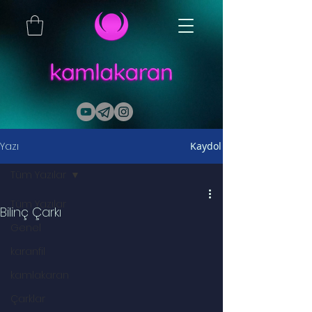
Yazı
Kaydol
Tüm Yazılar
Tüm Yazılar
Bilinç Çarkı
Genel
karanfil
kamlakaran
Çarklar