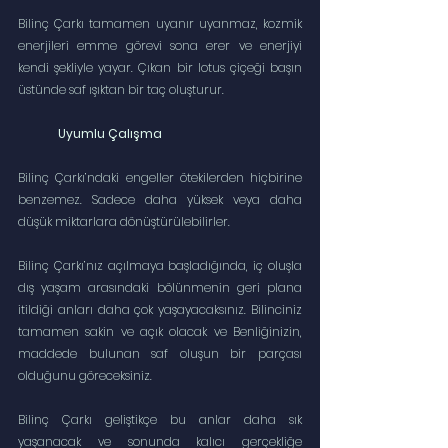
Bilinç Çarkı tamamen uyanır uyanmaz, kozmik 
enerjileri emme görevi sona erer ve enerjiyi 
kendi şekliyle yayar. Çıkan bir lotus çiçeği başın 
üstünde saf ışıktan bir taç oluşturur.
Uyumlu Çalışma
Bilinç Çarkı’ndaki engeller ötekilerden hiçbirine 
benzemez. Sadece daha yüksek veya daha 
düşük miktarlara dönüştürülebilirler.
Bilinç Çarkı’nız açılmaya başladığında, iç oluşla 
dış yaşam arasındaki bölünmenin geri plana 
itildiği anları daha çok yaşayacaksınız. Bilinciniz 
tamamen sakin ve açık olacak ve Benliğinizin, 
maddede bulunan saf oluşun bir parçası 
olduğunu göreceksiniz.
Bilinç Çarkı geliştikçe bu anlar daha sık 
yaşanacak ve sonunda kalıcı gerçekliğe 