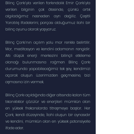
Bilinç Çarkı’yla verilen farkındalık Emir Çarkı’yla 
verilen bilginin çok ötesinde, çünkü artık 
algıladığımız nesneden ayrı değiliz. Çeşitli 
Yaratılış ifadelerini, parçası olduğumuz ilahi bir 
bilinç oyunu olarak yaşıyoruz.
Bilinç Çarkı’nın açılım yolu mor renkle belirtilir. 
Mor, meditasyon ve kendini adamanın rengidir. 
Altı düşük enerji merkezini bilinçli etkileme 
olanağı bulunmasına rağmen Bilinç Çarkı 
durumunda yapabileceğimiz tek şey, kendimizi 
açarak oluşun üzerimizden geçmesine, bizi 
aşmasına izin vermek.
Bilinç Çarkı açıldığında diğer altısında kalan tüm 
tıkanıklıklar çözülür ve enerjileri mümkün olan 
en yüksek frekanslarda titreşmeye başlar. Her 
Çark, kendi düzeyinde, İlahi oluşun bir aynasıdır 
ve kendini, mümkün olan en yüksek potansiyelle 
ifade eder.