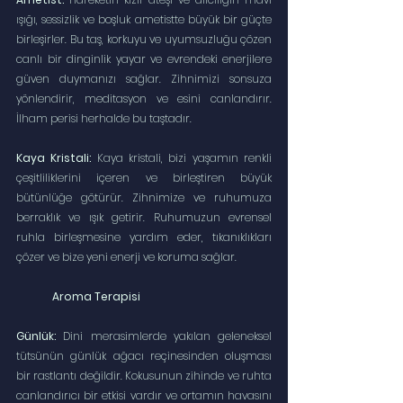
ışığı, sessizlik ve boşluk ametistte büyük bir güçte 
birleşirler. Bu taş, korkuyu ve uyumsuzluğu çözen 
canlı bir dinginlik yayar ve evrendeki enerjilere 
güven duymanızı sağlar. Zihnimizi sonsuza 
yönlendirir, meditasyon ve esini canlandırır. 
İlham perisi herhalde bu taştadır.
Kaya Kristali:
 Kaya kristali, bizi yaşamın renkli 
çeşitliliklerini içeren ve birleştiren büyük 
bütünlüğe götürür. Zihnimize ve ruhumuza 
berraklık ve ışık getirir. Ruhumuzun evrensel 
ruhla birleşmesine yardım eder, tıkanıklıkları 
çözer ve bize yeni enerji ve koruma sağlar.
Aroma Terapisi
Günlük:
 Dini merasimlerde yakılan geleneksel 
tütsünün günlük ağacı reçinesinden oluşması 
bir rastlantı değildir. Kokusunun zihinde ve ruhta 
canlandırıcı bir etkisi vardır ve ortamın havasını 