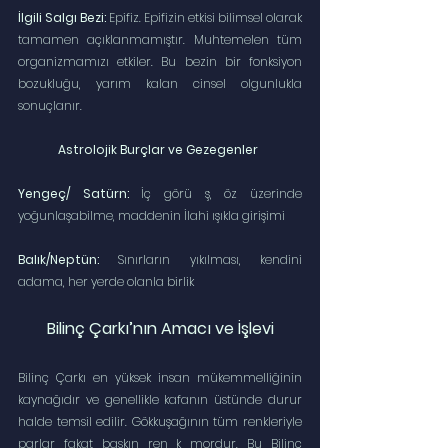
İlgili Salgı Bezi:
 Epifiz. Epifizin etkisi bilimsel olarak 
tamamen açıklanmamıştır. Muhtemelen tüm 
organizmamızı etkiler. Bu bezin bir fonksiyon 
bozukluğu, yarım kalan cinsel olgunlukla 
sonuçlanır.
Astrolojik Burçlar ve Gezegenler
Yengeç/ Satürn:
 İç görü ş, öz üzerinde 
yoğunlaşabilme, maddenin İlahi ışıkla girişimi
Balık/Neptün:
 Sınırların yıkılması, kendini 
adama, her yerde olanla birlik
Bilinç Çarkı’nın Amacı ve İşlevi
Bilinç Çarkı en yüksek insan mükemmelliğinin 
kaynağıdır ve genellikle kafanın üstünde durur 
halde temsil edilir. Gökkuşağının tüm renkleriyle 
parlar fakat baskın ren k mordur. Bu Bilinç 