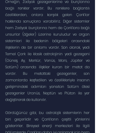
Örneğin, Zodyak gezegenlerine ve burçlarına 
bağlı renkler vardır. Bu renklere bağlantılı 
özelliklerden, onlara karşılık gelen Çark’lar 
hakkında sonuçlara varabiliriz. Diğer sistemler 
hem Zodyak burçlarına hem de Çark’lara bağlı 
unsurlar (öğeler) üzerine kuruludur ve organ 
sistemleri ile bedenin bölgeleri arasındaki 
ilişkilerin de bir anlamı vardır. Son olarak, yedi 
Temel Çark ile klasik astrolojinin yedi gezegeni 
(Güneş, Ay, Merkür, Venüs, Mars, Jüpiter ve 
Satürn) arasında ilişkiler kuran bir metot da 
vardır. Bu metottaki gezegenler, son 
zamanlarda keşfedilen ve özellikleriyle insanın 
gelişimindeki adımları yansıtan Satürn ötesi 
gezegenler Uranüs, Neptün ve Plüton ile yer 
değiştirerek de kullanılır.
Gördüğünüz gibi, bu astrolojik sistemlerin her 
biri geçerlidir ve Çark’ların çeşitli yönlerini 
gösterirler. Bireysel enerji merkezleri ile ilgili 
bölümlerde, Çark’ları daha iyi anlamak için hem 