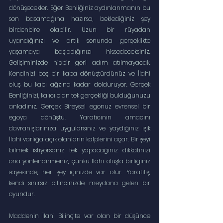
dönüşecekler. Eğer Benliğiniz aydınlanmanın bu 
son basamağına hazırsa, beklediğiniz şey 
birdenbire olabilir. Uzun bir rüyadan 
uyandığınızı ve artık sonunda gerçeklikte 
yaşamaya başladığınızı hissedeceksiniz. 
Gelişiminizde hiçbir geri adım atılmayacak. 
Kendinizi boş bir kaba dönüştürdünüz ve İlahi 
oluş bu kabı ağzına kadar dolduruyor. Gerçek 
Benliğinizi, kalıcı olan tek gerçekliği bulduğunuzu 
anladınız. Gerçek Bireysel egonuz evrensel bir 
egoya dönüştü. Yaratıcının amacını 
davranışlarınıza uygularsınız ve yaydığınız ışık 
İlahi varlığa açık olanların kalplerini açar. Bir şeyi 
bilmek istiyorsanız tek yapacağınız dikkatinizi 
ona yönlendirmeniz, çünkü İlahi oluşla birliğiniz 
sayesinde, her şey içinizde var olur. Yaratılış, 
kendi sınırsız bilincinizde meydana gelen bir 
oyundur. 
Maddenin İlahi Bilinç’te var olan bir düşünce 