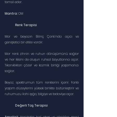
temsil eder.
Mantra:
 OM
Renk Terapisi
Mor ve beyazın Bilinç Çarkı’nda açıcı ve 
genişletici bir etkisi vardır. 
Mor renk zihnin ve ruhun dönüşümünü sağlar 
ve her ikisini de oluşun ruhsal boyutlarına açar. 
Tıkanıklıkları çözer ve kozmik birliği yaşamanızı 
sağlar.
Beyaz, spektrumun tüm renklerini içerir. Farklı 
yaşam düzeylerini yüksek birlikte bütünleştirir ve 
ruhumuzu ilahi ışığa, bilgiye ve tedaviye açar.
Değerli Taş Terapisi 
Ametist:
 Hareketin kızıl ateşi ve alıcılığın mavi 