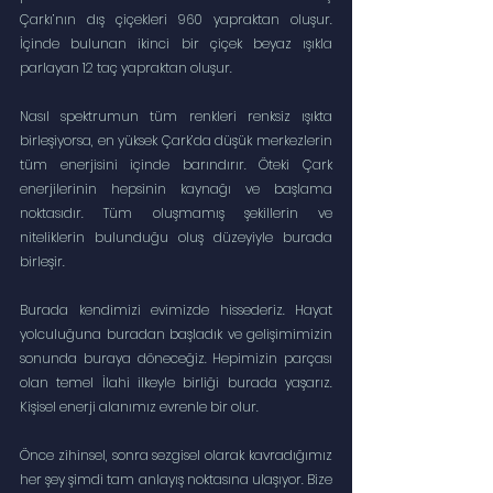
Çarkı’nın dış çiçekleri 960 yapraktan oluşur. 
İçinde bulunan ikinci bir çiçek beyaz ışıkla 
parlayan 12 taç yapraktan oluşur.
Nasıl spektrumun tüm renkleri renksiz ışıkta 
birleşiyorsa, en yüksek Çark’da düşük merkezlerin 
tüm enerjisini içinde barındırır. Öteki Çark 
enerjilerinin hepsinin kaynağı ve başlama 
noktasıdır. Tüm oluşmamış şekillerin ve 
niteliklerin bulunduğu oluş düzeyiyle burada 
birleşir.
Burada kendimizi evimizde hissederiz. Hayat 
yolculuğuna buradan başladık ve gelişimimizin 
sonunda buraya döneceğiz. Hepimizin parçası 
olan temel İlahi ilkeyle birliği burada yaşarız. 
Kişisel enerji alanımız evrenle bir olur.
Önce zihinsel, sonra sezgisel olarak kavradığımız 
her şey şimdi tam anlayış noktasına ulaşıyor. Bize 