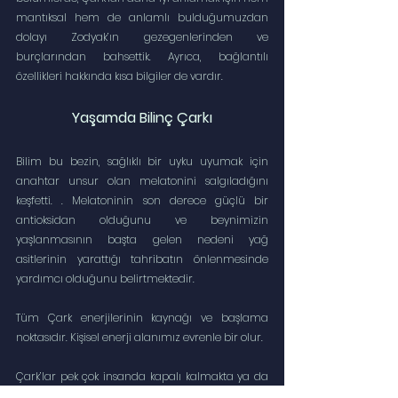
mantıksal hem de anlamlı bulduğumuzdan 
dolayı Zodyak’ın gezegenlerinden ve 
burçlarından bahsettik. Ayrıca, bağlantılı 
özellikleri hakkında kısa bilgiler de vardır.
Yaşamda Bilinç Çarkı
Bilim bu bezin, sağlıklı bir uyku uyumak için 
anahtar unsur olan melatonini salgıladığını 
keşfetti. . Melatoninin son derece güçlü bir 
antioksidan olduğunu ve beynimizin 
yaşlanmasının başta gelen nedeni yağ 
asitlerinin yarattığı tahribatın önlenmesinde 
yardımcı olduğunu belirtmektedir.
Tüm Çark enerjilerinin kaynağı ve başlama 
noktasıdır. Kişisel enerji alanımız evrenle bir olur.
Çark’lar pek çok insanda kapalı kalmakta ya da 
minimal düzeyde işlev görmektedir. Şuurlu 