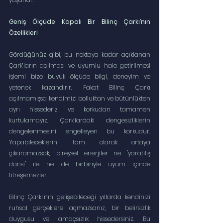
Geniş Ölçüde Kapalı Bir Bilinç Çarkı’nın 
Özellikleri
Gördüğünüz gibi, bu noktaya kadar açıklanan 
Çark’ların açılması ve uyumlu hale getirilmesi 
işlemi bize büyük ölçüde bilgi, deneyim ve 
yetenek kazandırır. Fakat Bilinç Çarkı 
açılmamışsa kendimizi bolluktan ve bütünlükten 
ayrı hissederiz ve korkudan tamamen 
kurtulamayız. Çark’lardaki dengesizliklerin 
dengelenmesini engelleyen bu korkudur. 
Yapabileceklerini tam olarak ortaya 
çıkaramazsak, bireysel enerjiler ne "yaratılış 
dansı" ile ne de birbiriyle uyum içinde 
titreşemezler.
Bilinç Çarkı’nın gelişebileceği yıllarda kendinizi 
ruhsal gerçeklere açmazsanız, bir belirsizlik 
duygusu ve amaçsızlık hissedersiniz. Bu 