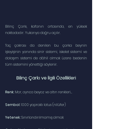
Bilinç Çarkı, kafanın ortasında, en yüksek 
noktadadır. Yukarıya doğru açılır.
Taç çakrası da denilen bu çarka beynin 
işleyişinin yanında sinir sistemi, iskelet sistemi ve 
dolaşım sistemi de dâhil olmak üzere bedenin 
tüm sistemini yönettiği söylenir.
Bilinç Çarkı ve İlgili Özellikleri
Renk:
 Mor, ayrıca beyaz ve altın renkleri…
Sembol:
 1000 yapraklı lotus (nilüfer)
Yetenek:
 Sınırlandırılmamış olmak