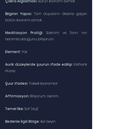
Çakra Algılaması:
 Bütün kavramı bilmek
Bilginin Yapısı:
 Tüm duyuların ötesine geçen 
bütün kavramı almak
Meditasyon Pratiği:
 Sakinim ve Tanrı nın 
benimle olduğunu biliyorum.
Element:
 Yok
Aurik düzeylerde şuurun ifade edilişi:
 Ketherik 
düzey
Şuur ifadesi:
 Yüksek kavramlar
Affirmasyon:
 Biliyorum, benim.
Temel İlke:
 Saf "oluş"
Bedenle İlgili Bölge:
 Asıl beyin