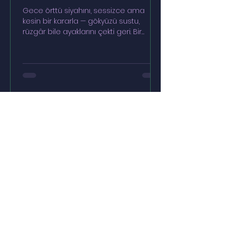
Gece örttü siyahını, sessizce ama
kesin bir kararla — gökyüzü sustu,
rüzgâr bile ayaklarını çekti geri. Bir
gölge yürüdü duvarlardan...
İhtiyacın Olan Şey
Kendine Bir İyilik Yapmak