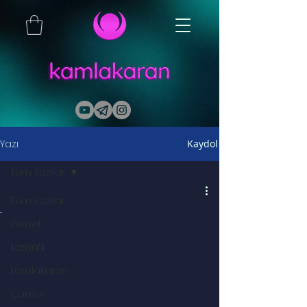
Yazı
Kaydol
Tüm Yazılar
Tüm Yazılar
...
Genel
karanfil
kamlakaran
Çarklar